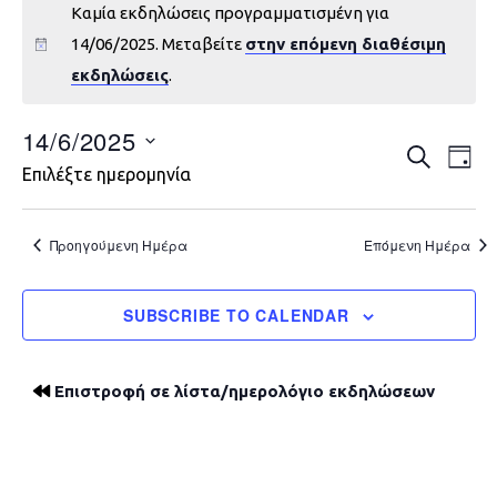
Καμία εκδηλώσεις προγραμματισμένη για
14/06/2025. Μεταβείτε
στην επόμενη διαθέσιμη
εκδηλώσεις
.
14/6/2025
Εκδηλώ
Εκ
ΑΝΑΖΉΤΗ
DAY
Επιλέξτε ημερομηνία
Vie
Search
Nav
and
Προηγούμενη Ημέρα
Επόμενη Ημέρα
Views
SUBSCRIBE TO CALENDAR
Navigat
Επιστροφή σε λίστα/ημερολόγιο εκδηλώσεων