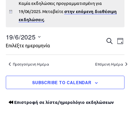
Καμία εκδηλώσεις προγραμματισμένη για
19/06/2025. Μεταβείτε
στην επόμενη διαθέσιμη
εκδηλώσεις
.
19/6/2025
Εκδηλώ
Εκ
ΑΝΑΖΉΤΗ
DAY
Επιλέξτε ημερομηνία
Vie
Search
Nav
and
Προηγούμενη Ημέρα
Επόμενη Ημέρα
Views
SUBSCRIBE TO CALENDAR
Navigat
Επιστροφή σε λίστα/ημερολόγιο εκδηλώσεων