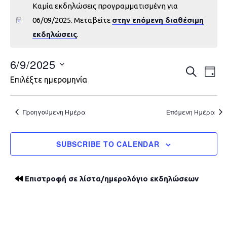
Καμία εκδηλώσεις προγραμματισμένη για
06/09/2025. Μεταβείτε
στην επόμενη διαθέσιμη
εκδηλώσεις
.
6/9/2025
Εκδηλώ
Εκ
ΑΝΑΖΉΤΗ
DAY
Επιλέξτε ημερομηνία
Vie
Search
Nav
and
Προηγούμενη Ημέρα
Επόμενη Ημέρα
Views
SUBSCRIBE TO CALENDAR
Navigat
Επιστροφή σε λίστα/ημερολόγιο εκδηλώσεων