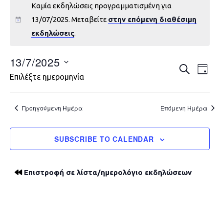
Καμία εκδηλώσεις προγραμματισμένη για
13/07/2025. Μεταβείτε
στην επόμενη διαθέσιμη
εκδηλώσεις
.
13/7/2025
Εκδηλώ
Εκ
ΑΝΑΖΉΤΗ
DAY
Επιλέξτε ημερομηνία
Vie
Search
Nav
and
Προηγούμενη Ημέρα
Επόμενη Ημέρα
Views
SUBSCRIBE TO CALENDAR
Navigat
Επιστροφή σε λίστα/ημερολόγιο εκδηλώσεων