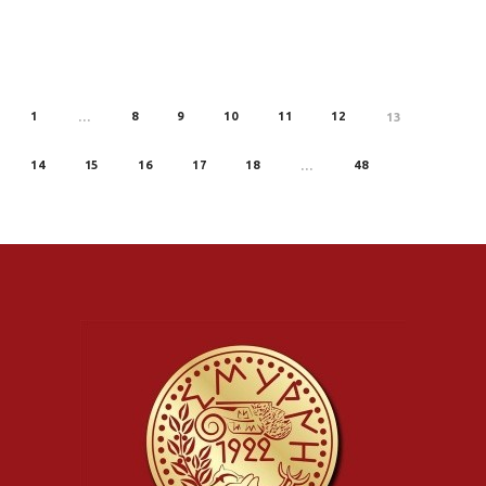
1
8
9
10
11
12
REV
…
13
14
15
16
17
18
48
…