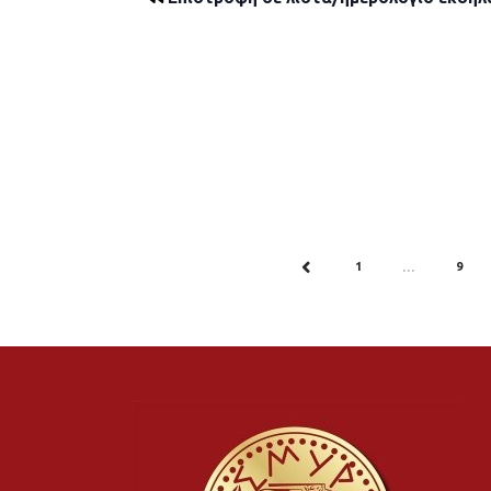
1
9
PREV
…