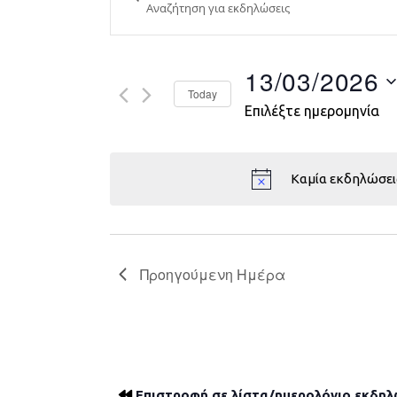
Search
and
Views
13/03/2026
Today
Navigation
Επιλέξτε ημερομηνία
Καμία εκδηλώσει
Προηγούμενη Ημέρα
Επιστροφή σε λίστα/ημερολόγιο εκδη