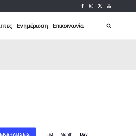
έπτες
Ενημέρωση
Επικοινωνία
Εκδήλωση
 ΕΚΔΗΛΏΣΕΙΣ
List
Month
Day
Views