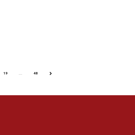
19
48
…
NEXT