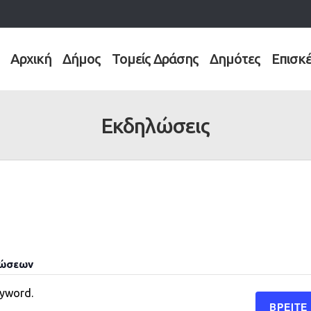
Αρχική
Δήμος
Τομείς Δράσης
Δημότες
Επισκ
Εκδηλώσεις
λώσεων
eyword.
ΒΡΕΊΤΕ