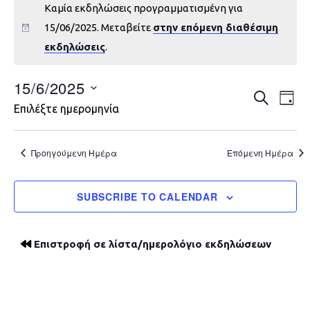
Καμία εκδηλώσεις προγραμματισμένη για
15/06/2025. Μεταβείτε
στην επόμενη διαθέσιμη
εκδηλώσεις
.
15/6/2025
Εκδηλώ
Εκ
ΑΝΑΖΉΤΗ
DAY
Επιλέξτε ημερομηνία
Vie
Search
Nav
and
Προηγούμενη Ημέρα
Επόμενη Ημέρα
Views
SUBSCRIBE TO CALENDAR
Navigat
Επιστροφή σε λίστα/ημερολόγιο εκδηλώσεων