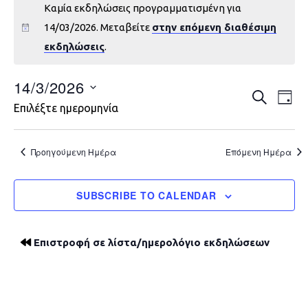
Καμία εκδηλώσεις προγραμματισμένη για
14/03/2026. Μεταβείτε
στην επόμενη διαθέσιμη
εκδηλώσεις
.
14/3/2026
Εκδηλώ
Εκ
ΑΝΑΖΉΤΗ
DAY
Επιλέξτε ημερομηνία
Vie
Search
Nav
and
Προηγούμενη Ημέρα
Επόμενη Ημέρα
Views
SUBSCRIBE TO CALENDAR
Navigat
Επιστροφή σε λίστα/ημερολόγιο εκδηλώσεων