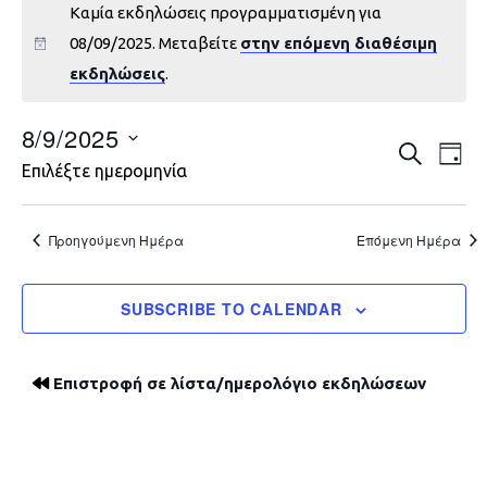
Καμία εκδηλώσεις προγραμματισμένη για
08/09/2025. Μεταβείτε
στην επόμενη διαθέσιμη
εκδηλώσεις
.
8/9/2025
Εκδηλώ
Εκ
ΑΝΑΖΉΤΗ
DAY
Επιλέξτε ημερομηνία
Vie
Search
Nav
and
Προηγούμενη Ημέρα
Επόμενη Ημέρα
Views
SUBSCRIBE TO CALENDAR
Navigat
Επιστροφή σε λίστα/ημερολόγιο εκδηλώσεων