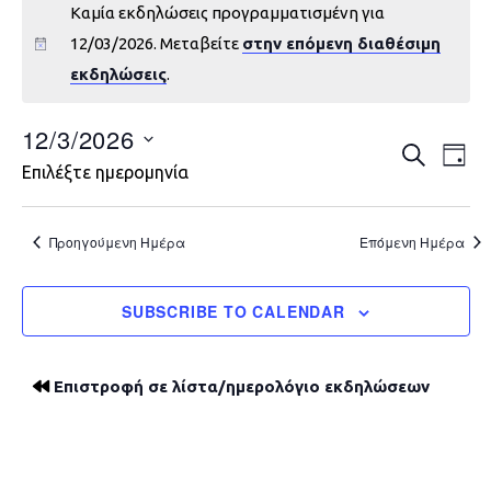
Καμία εκδηλώσεις προγραμματισμένη για
12/03/2026. Μεταβείτε
στην επόμενη διαθέσιμη
εκδηλώσεις
.
12/3/2026
Εκδηλώ
Εκ
ΑΝΑΖΉΤΗ
DAY
Επιλέξτε ημερομηνία
Vie
Search
Nav
and
Προηγούμενη Ημέρα
Επόμενη Ημέρα
Views
SUBSCRIBE TO CALENDAR
Navigat
Επιστροφή σε λίστα/ημερολόγιο εκδηλώσεων