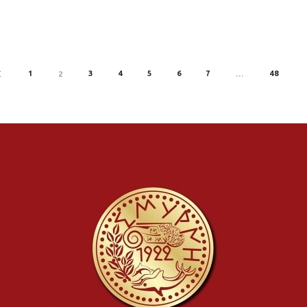
1
3
4
5
6
7
48
PREV
2
…