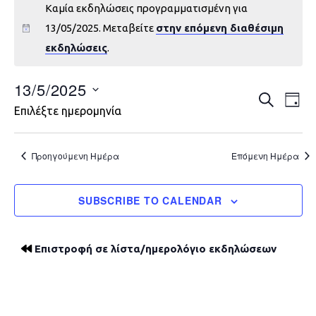
Καμία εκδηλώσεις προγραμματισμένη για
13/05/2025. Μεταβείτε
στην επόμενη διαθέσιμη
εκδηλώσεις
.
13/5/2025
Εκδηλώ
Εκ
ΑΝΑΖΉΤΗ
DAY
Επιλέξτε ημερομηνία
Vie
Search
Nav
and
Προηγούμενη Ημέρα
Επόμενη Ημέρα
Views
SUBSCRIBE TO CALENDAR
Navigat
Επιστροφή σε λίστα/ημερολόγιο εκδηλώσεων