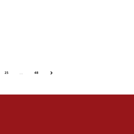
25
48
…
NEXT