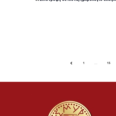
1
15
PREV
…