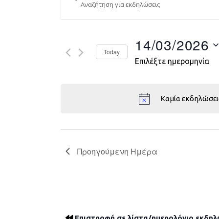
Search
and
Views
14/03/2026
Today
Navigation
Επιλέξτε ημερομηνία
Καμία εκδηλώσει
Προηγούμενη Ημέρα
Επιστροφή σε λίστα/ημερολόγιο εκδη