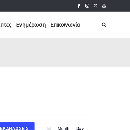
έπτες
Ενημέρωση
Επικοινωνία
Εκδήλωση
 ΕΚΔΗΛΏΣΕΙΣ
List
Month
Day
Views