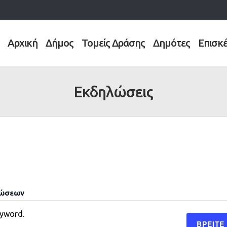
Αρχική
Δήμος
Τομείς Δράσης
Δημότες
Επισκ
Εκδηλώσεις
λώσεων
eyword.
ΒΡΕΊΤΕ