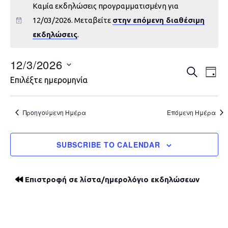
Καμία εκδηλώσεις προγραμματισμένη για
12/03/2026. Μεταβείτε
στην επόμενη διαθέσιμη
εκδηλώσεις
.
12/3/2026
Εκδηλώ
Εκ
ΑΝΑΖΉΤΗ
DAY
Επιλέξτε ημερομηνία
Vie
Search
Nav
and
Προηγούμενη Ημέρα
Επόμενη Ημέρα
Views
SUBSCRIBE TO CALENDAR
Navigat
Επιστροφή σε λίστα/ημερολόγιο εκδηλώσεων