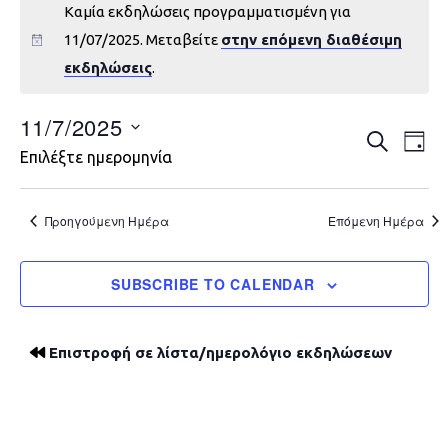
Καμία εκδηλώσεις προγραμματισμένη για
11/07/2025. Μεταβείτε
στην επόμενη διαθέσιμη
εκδηλώσεις
.
11/7/2025
Εκδηλώ
Εκ
ΑΝΑΖΉΤΗ
DAY
Επιλέξτε ημερομηνία
Vie
Search
Nav
and
Προηγούμενη Ημέρα
Επόμενη Ημέρα
Views
SUBSCRIBE TO CALENDAR
Navigat
Επιστροφή σε λίστα/ημερολόγιο εκδηλώσεων