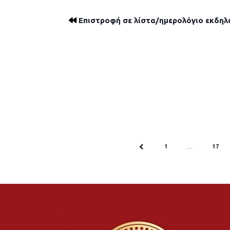
Επιστροφή σε λίστα/ημερολόγιο εκδη
1
17
PREV
…