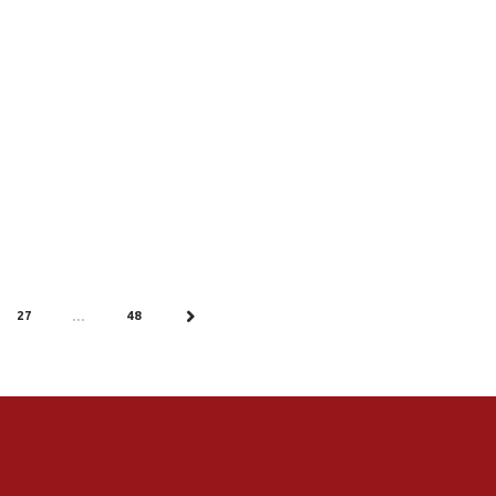
27
48
…
NEXT