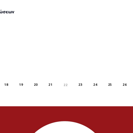
λώσεων
18
19
20
21
23
24
25
26
22