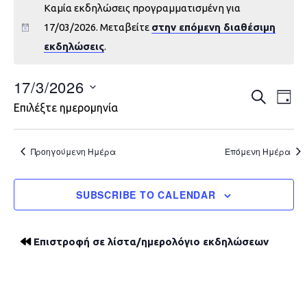
Καμία εκδηλώσεις προγραμματισμένη για
17/03/2026. Μεταβείτε
στην επόμενη διαθέσιμη
εκδηλώσεις
.
17/3/2026
Εκδηλώ
Εκ
ΑΝΑΖΉΤΗ
DAY
Επιλέξτε ημερομηνία
Vie
Search
Nav
and
Προηγούμενη Ημέρα
Επόμενη Ημέρα
Views
SUBSCRIBE TO CALENDAR
Navigat
Επιστροφή σε λίστα/ημερολόγιο εκδηλώσεων