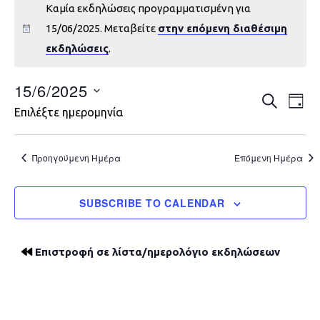
Καμία εκδηλώσεις προγραμματισμένη για
15/06/2025. Μεταβείτε
στην επόμενη διαθέσιμη
εκδηλώσεις
.
15/6/2025
Εκδηλώ
Εκ
ΑΝΑΖΉΤΗ
DAY
Επιλέξτε ημερομηνία
Vie
Search
Nav
and
Προηγούμενη Ημέρα
Επόμενη Ημέρα
Views
SUBSCRIBE TO CALENDAR
Navigat
Επιστροφή σε λίστα/ημερολόγιο εκδηλώσεων