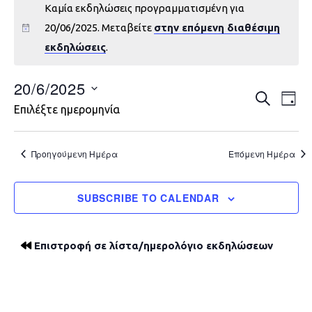
Καμία εκδηλώσεις προγραμματισμένη για
20/06/2025. Μεταβείτε
στην επόμενη διαθέσιμη
εκδηλώσεις
.
20/6/2025
Εκδηλώ
Εκ
ΑΝΑΖΉΤΗ
DAY
Επιλέξτε ημερομηνία
Vie
Search
Nav
and
Προηγούμενη Ημέρα
Επόμενη Ημέρα
Views
SUBSCRIBE TO CALENDAR
Navigat
Επιστροφή σε λίστα/ημερολόγιο εκδηλώσεων