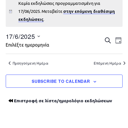
Καμία εκδηλώσεις προγραμματισμένη για
17/06/2025. Μεταβείτε
στην επόμενη διαθέσιμη
εκδηλώσεις
.
17/6/2025
Εκδηλώ
Εκ
ΑΝΑΖΉΤΗ
DAY
Επιλέξτε ημερομηνία
Vie
Search
Nav
and
Προηγούμενη Ημέρα
Επόμενη Ημέρα
Views
SUBSCRIBE TO CALENDAR
Navigat
Επιστροφή σε λίστα/ημερολόγιο εκδηλώσεων