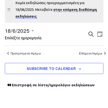
Καμία εκδηλώσεις προγραμματισμένη για
18/06/2025. Μεταβείτε
στην επόμενη διαθέσιμη
εκδηλώσεις
.
18/6/2025
Εκδηλώ
Εκ
ΑΝΑΖΉΤΗ
DAY
Επιλέξτε ημερομηνία
Vie
Search
Nav
and
Προηγούμενη Ημέρα
Επόμενη Ημέρα
Views
SUBSCRIBE TO CALENDAR
Navigat
Επιστροφή σε λίστα/ημερολόγιο εκδηλώσεων