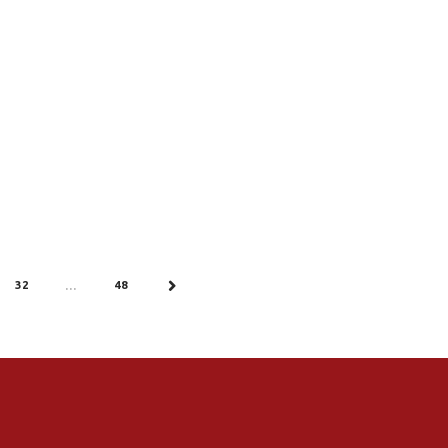
32
48
…
NEXT