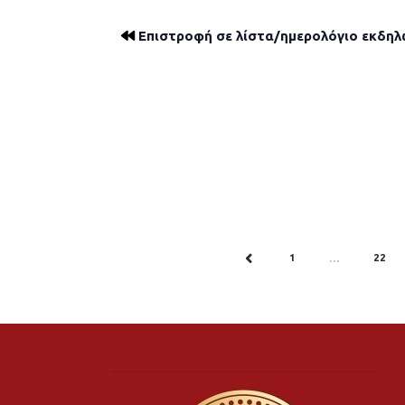
Επιστροφή σε λίστα/ημερολόγιο εκδη
1
22
PREV
…