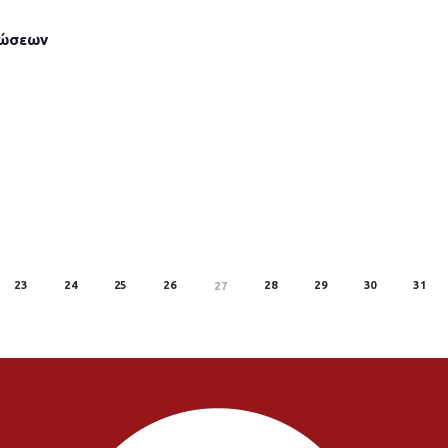
λώσεων
23
24
25
26
28
29
30
31
27