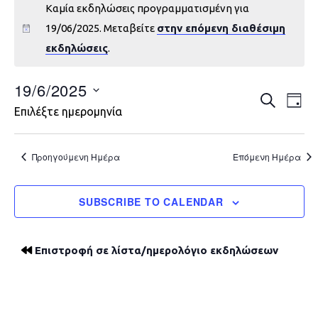
Καμία εκδηλώσεις προγραμματισμένη για
19/06/2025. Μεταβείτε
στην επόμενη διαθέσιμη
εκδηλώσεις
.
19/6/2025
Εκδηλώ
Εκ
ΑΝΑΖΉΤΗ
DAY
Επιλέξτε ημερομηνία
Vie
Search
Nav
and
Προηγούμενη Ημέρα
Επόμενη Ημέρα
Views
SUBSCRIBE TO CALENDAR
Navigat
Επιστροφή σε λίστα/ημερολόγιο εκδηλώσεων