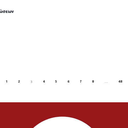
λώσεων
1
2
4
5
6
7
8
48
EV
3
…