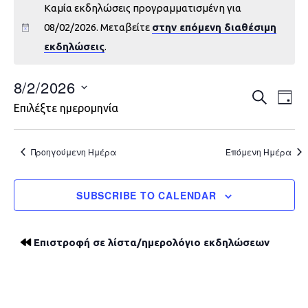
Καμία εκδηλώσεις προγραμματισμένη για
08/02/2026. Μεταβείτε
στην επόμενη διαθέσιμη
εκδηλώσεις
.
8/2/2026
Εκδηλώ
Εκ
ΑΝΑΖΉΤΗ
DAY
Επιλέξτε ημερομηνία
Vie
Search
Nav
and
Προηγούμενη Ημέρα
Επόμενη Ημέρα
Views
SUBSCRIBE TO CALENDAR
Navigat
Επιστροφή σε λίστα/ημερολόγιο εκδηλώσεων