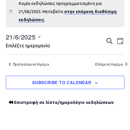
Καμία εκδηλώσεις προγραμματισμένη για
21/06/2025. Μεταβείτε
στην επόμενη διαθέσιμη
εκδηλώσεις
.
21/6/2025
Εκδηλώ
Εκ
ΑΝΑΖΉΤΗ
DAY
Επιλέξτε ημερομηνία
Vie
Search
Nav
and
Προηγούμενη Ημέρα
Επόμενη Ημέρα
Views
SUBSCRIBE TO CALENDAR
Navigat
Επιστροφή σε λίστα/ημερολόγιο εκδηλώσεων