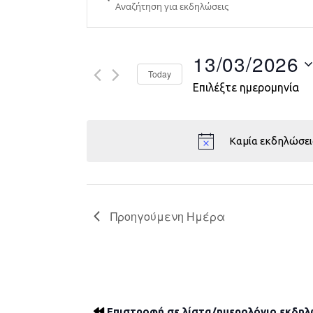
Search
and
Views
13/03/2026
Today
Navigation
Επιλέξτε ημερομηνία
Καμία εκδηλώσει
Προηγούμενη Ημέρα
Επιστροφή σε λίστα/ημερολόγιο εκδη