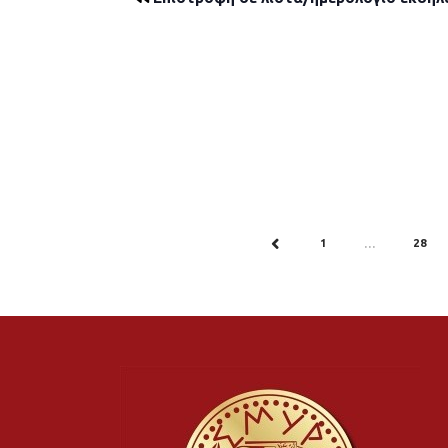
1
28
PREV
…