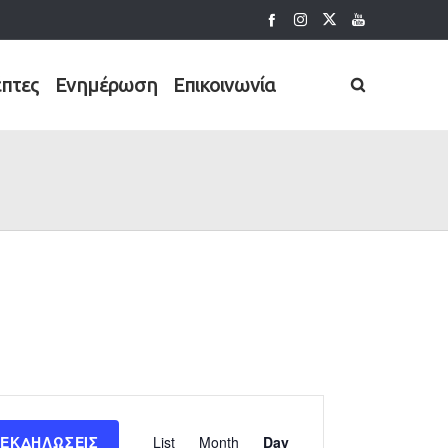
έπτες
Ενημέρωση
Επικοινωνία
Εκδήλωση
 ΕΚΔΗΛΏΣΕΙΣ
List
Month
Day
Views