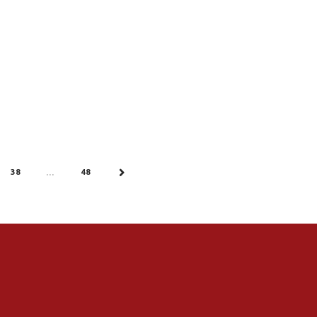
38
48
…
NEXT