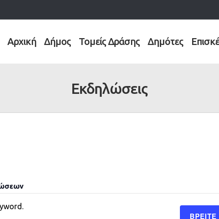
Αρχική
Δήμος
Τομείς Δράσης
Δημότες
Επισκ
Εκδηλώσεις
λώσεων
eyword.
ΒΡΕΊΤΕ