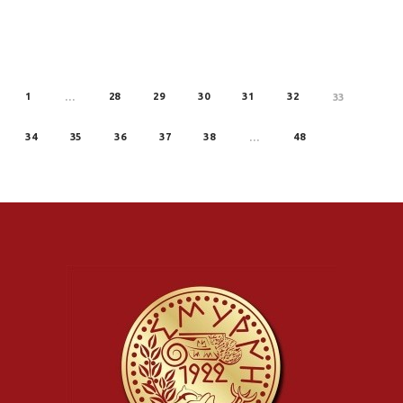
1
28
29
30
31
32
REV
…
33
34
35
36
37
38
48
…