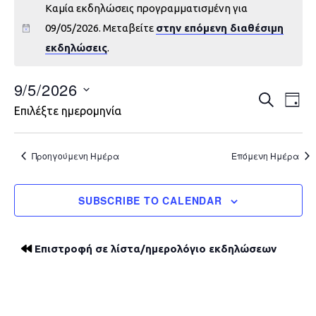
Καμία εκδηλώσεις προγραμματισμένη για
09/05/2026. Μεταβείτε
στην επόμενη διαθέσιμη
εκδηλώσεις
.
9/5/2026
Εκδηλώ
Εκ
ΑΝΑΖΉΤΗ
DAY
Επιλέξτε ημερομηνία
Vie
Search
Nav
and
Προηγούμενη Ημέρα
Επόμενη Ημέρα
Views
SUBSCRIBE TO CALENDAR
Navigat
Επιστροφή σε λίστα/ημερολόγιο εκδηλώσεων