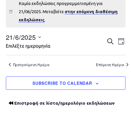
Καμία εκδηλώσεις προγραμματισμένη για
21/06/2025. Μεταβείτε
στην επόμενη διαθέσιμη
εκδηλώσεις
.
21/6/2025
Εκδηλώ
Εκ
ΑΝΑΖΉΤΗ
DAY
Επιλέξτε ημερομηνία
Vie
Search
Nav
and
Προηγούμενη Ημέρα
Επόμενη Ημέρα
Views
SUBSCRIBE TO CALENDAR
Navigat
Επιστροφή σε λίστα/ημερολόγιο εκδηλώσεων