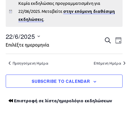
Καμία εκδηλώσεις προγραμματισμένη για
22/06/2025. Μεταβείτε
στην επόμενη διαθέσιμη
εκδηλώσεις
.
22/6/2025
Εκδηλώ
Εκ
ΑΝΑΖΉΤΗ
DAY
Επιλέξτε ημερομηνία
Vie
Search
Nav
and
Προηγούμενη Ημέρα
Επόμενη Ημέρα
Views
SUBSCRIBE TO CALENDAR
Navigat
Επιστροφή σε λίστα/ημερολόγιο εκδηλώσεων