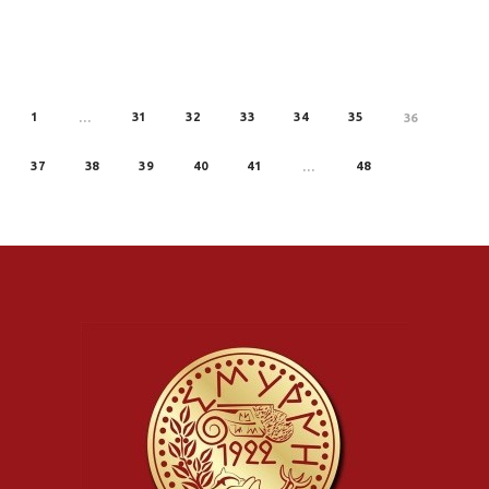
1
31
32
33
34
35
REV
…
36
37
38
39
40
41
48
…