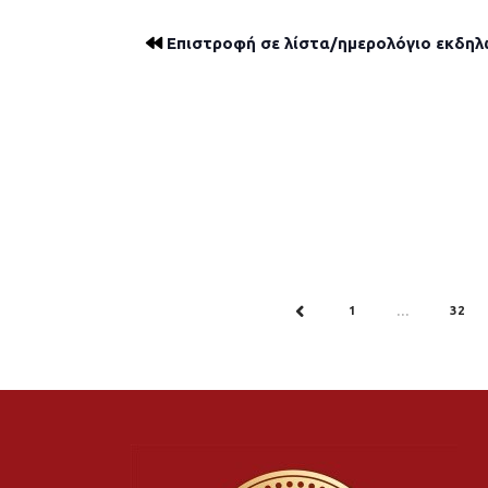
Επιστροφή σε λίστα/ημερολόγιο εκδη
1
32
PREV
…