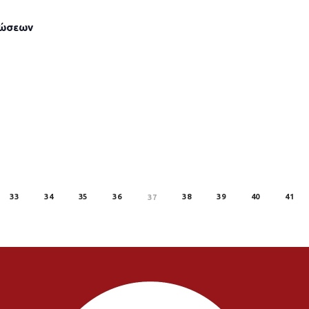
λώσεων
33
34
35
36
38
39
40
41
37