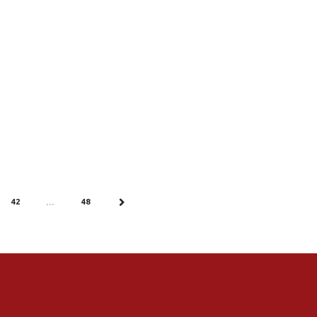
42
48
…
NEXT