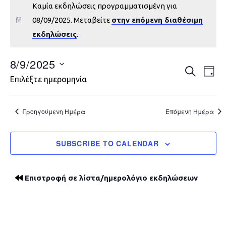
Καμία εκδηλώσεις προγραμματισμένη για
08/09/2025. Μεταβείτε
στην επόμενη διαθέσιμη
εκδηλώσεις
.
8/9/2025
Εκδηλώ
Εκ
ΑΝΑΖΉΤΗ
DAY
Επιλέξτε ημερομηνία
Vie
Search
Nav
and
Προηγούμενη Ημέρα
Επόμενη Ημέρα
Views
SUBSCRIBE TO CALENDAR
Navigat
Επιστροφή σε λίστα/ημερολόγιο εκδηλώσεων