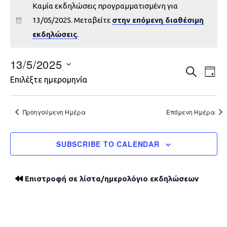
Καμία εκδηλώσεις προγραμματισμένη για
13/05/2025. Μεταβείτε
στην επόμενη διαθέσιμη
εκδηλώσεις
.
13/5/2025
Εκδηλώ
Εκ
ΑΝΑΖΉΤΗ
DAY
Επιλέξτε ημερομηνία
Vie
Search
Nav
and
Προηγούμενη Ημέρα
Επόμενη Ημέρα
Views
SUBSCRIBE TO CALENDAR
Navigat
Επιστροφή σε λίστα/ημερολόγιο εκδηλώσεων