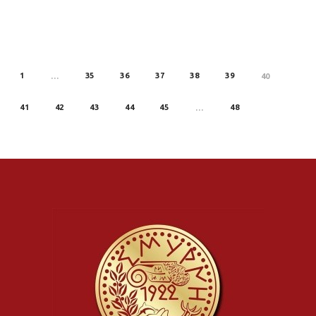
1
35
36
37
38
39
REV
…
40
41
42
43
44
45
48
…