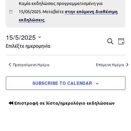
Καμία εκδηλώσεις προγραμματισμένη για
15/05/2025. Μεταβείτε
στην επόμενη διαθέσιμη
εκδηλώσεις
.
15/5/2025
Εκδηλώ
Εκ
ΑΝΑΖΉΤΗ
DAY
Επιλέξτε ημερομηνία
Vie
Search
Nav
and
Προηγούμενη Ημέρα
Επόμενη Ημέρα
Views
SUBSCRIBE TO CALENDAR
Navigat
Επιστροφή σε λίστα/ημερολόγιο εκδηλώσεων