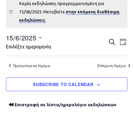
Καμία εκδηλώσεις προγραμματισμένη για
15/06/2025. Μεταβείτε
στην επόμενη διαθέσιμη
εκδηλώσεις
.
15/6/2025
Εκδηλώ
Εκ
ΑΝΑΖΉΤΗ
DAY
Επιλέξτε ημερομηνία
Vie
Search
Nav
and
Προηγούμενη Ημέρα
Επόμενη Ημέρα
Views
SUBSCRIBE TO CALENDAR
Navigat
Επιστροφή σε λίστα/ημερολόγιο εκδηλώσεων