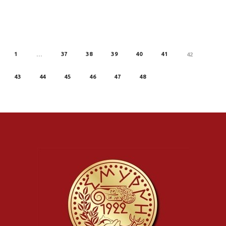
1
37
38
39
40
41
REV
…
42
43
44
45
46
47
48