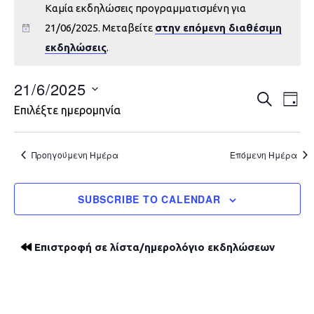
Καμία εκδηλώσεις προγραμματισμένη για
21/06/2025. Μεταβείτε
στην επόμενη διαθέσιμη
εκδηλώσεις
.
21/6/2025
Εκδηλώ
Εκ
ΑΝΑΖΉΤΗ
DAY
Επιλέξτε ημερομηνία
Vie
Search
Nav
and
Προηγούμενη Ημέρα
Επόμενη Ημέρα
Views
SUBSCRIBE TO CALENDAR
Navigat
Επιστροφή σε λίστα/ημερολόγιο εκδηλώσεων