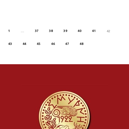
1
37
38
39
40
41
REV
…
42
43
44
45
46
47
48