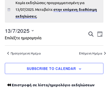
Καμία εκδηλώσεις προγραμματισμένη για
13/07/2025. Μεταβείτε
στην επόμενη διαθέσιμη
εκδηλώσεις
.
13/7/2025
Εκδηλώ
Εκ
ΑΝΑΖΉΤΗ
DAY
Επιλέξτε ημερομηνία
Vie
Search
Nav
and
Προηγούμενη Ημέρα
Επόμενη Ημέρα
Views
SUBSCRIBE TO CALENDAR
Navigat
Επιστροφή σε λίστα/ημερολόγιο εκδηλώσεων