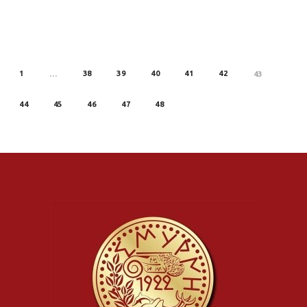
1
38
39
40
41
42
REV
…
43
44
45
46
47
48