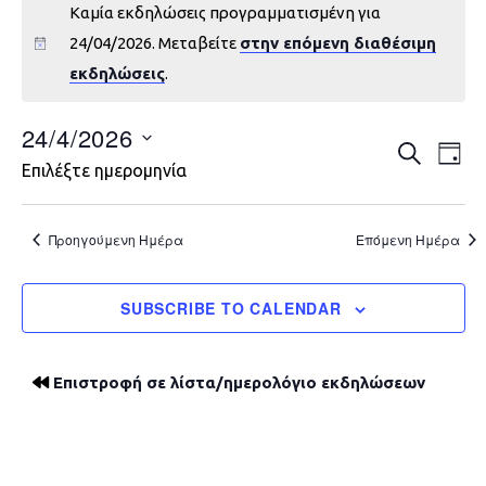
Καμία εκδηλώσεις προγραμματισμένη για
24/04/2026. Μεταβείτε
στην επόμενη διαθέσιμη
εκδηλώσεις
.
24/4/2026
Εκδηλώ
Εκ
ΑΝΑΖΉΤΗ
DAY
Επιλέξτε ημερομηνία
Vie
Search
Nav
and
Προηγούμενη Ημέρα
Επόμενη Ημέρα
Views
SUBSCRIBE TO CALENDAR
Navigat
Επιστροφή σε λίστα/ημερολόγιο εκδηλώσεων