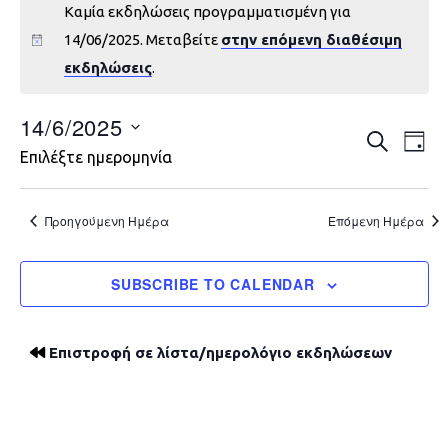
Καμία εκδηλώσεις προγραμματισμένη για
14/06/2025. Μεταβείτε
στην επόμενη διαθέσιμη
εκδηλώσεις
.
14/6/2025
Εκδηλώ
Εκ
ΑΝΑΖΉΤΗ
DAY
Επιλέξτε ημερομηνία
Vie
Search
Nav
and
Προηγούμενη Ημέρα
Επόμενη Ημέρα
Views
SUBSCRIBE TO CALENDAR
Navigat
Επιστροφή σε λίστα/ημερολόγιο εκδηλώσεων