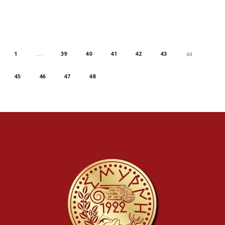
1
39
40
41
42
43
REV
…
44
45
46
47
48