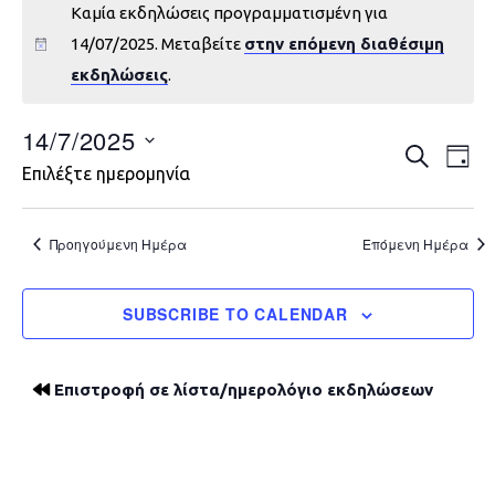
Καμία εκδηλώσεις προγραμματισμένη για
14/07/2025. Μεταβείτε
στην επόμενη διαθέσιμη
εκδηλώσεις
.
14/7/2025
Εκδηλώ
Εκ
ΑΝΑΖΉΤΗ
DAY
Επιλέξτε ημερομηνία
Vie
Search
Nav
and
Προηγούμενη Ημέρα
Επόμενη Ημέρα
Views
SUBSCRIBE TO CALENDAR
Navigat
Επιστροφή σε λίστα/ημερολόγιο εκδηλώσεων