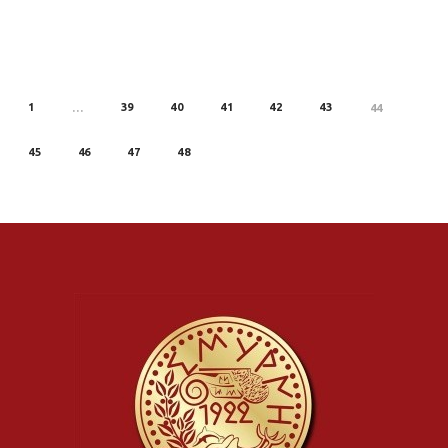
1
39
40
41
42
43
REV
…
44
45
46
47
48