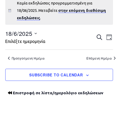
Καμία εκδηλώσεις προγραμματισμένη για
18/06/2025. Μεταβείτε
στην επόμενη διαθέσιμη
εκδηλώσεις
.
18/6/2025
Εκδηλώ
Εκ
ΑΝΑΖΉΤΗ
DAY
Επιλέξτε ημερομηνία
Vie
Search
Nav
and
Προηγούμενη Ημέρα
Επόμενη Ημέρα
Views
SUBSCRIBE TO CALENDAR
Navigat
Επιστροφή σε λίστα/ημερολόγιο εκδηλώσεων