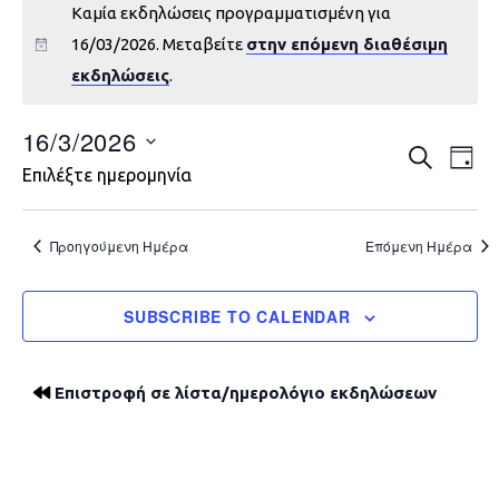
Καμία εκδηλώσεις προγραμματισμένη για
16/03/2026. Μεταβείτε
στην επόμενη διαθέσιμη
εκδηλώσεις
.
16/3/2026
Εκδηλώ
Εκ
ΑΝΑΖΉΤΗ
DAY
Επιλέξτε ημερομηνία
Vie
Search
Nav
and
Προηγούμενη Ημέρα
Επόμενη Ημέρα
Views
SUBSCRIBE TO CALENDAR
Navigat
Επιστροφή σε λίστα/ημερολόγιο εκδηλώσεων