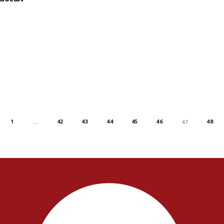
1
42
43
44
45
46
48
EV
…
47