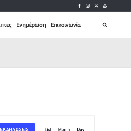
έπτες
Ενημέρωση
Επικοινωνία
Εκδήλωση
 ΕΚΔΗΛΏΣΕΙΣ
List
Month
Day
Views