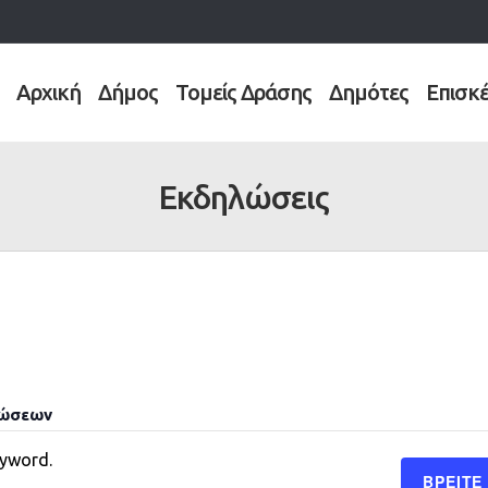
Αρχική
Δήμος
Τομείς Δράσης
Δημότες
Επισκ
Εκδηλώσεις
λώσεων
eyword.
ΒΡΕΊΤΕ