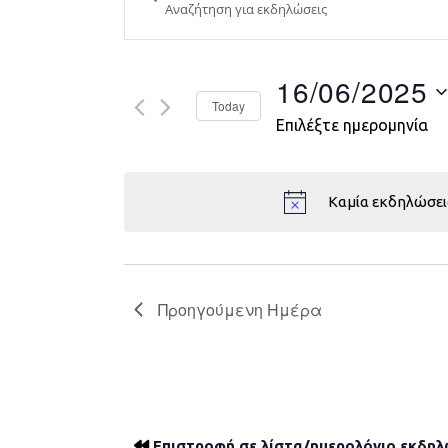
Search
and
Views
16/06/2025
Today
Navigation
Επιλέξτε ημερομηνία
Καμία εκδηλώσει
Προηγούμενη Ημέρα
Επιστροφή σε λίστα/ημερολόγιο εκδη