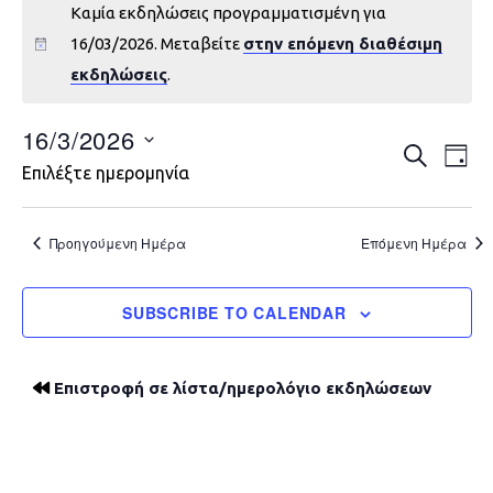
Καμία εκδηλώσεις προγραμματισμένη για
16/03/2026. Μεταβείτε
στην επόμενη διαθέσιμη
εκδηλώσεις
.
16/3/2026
Εκδηλώ
Εκ
ΑΝΑΖΉΤΗ
DAY
Επιλέξτε ημερομηνία
Vie
Search
Nav
and
Προηγούμενη Ημέρα
Επόμενη Ημέρα
Views
SUBSCRIBE TO CALENDAR
Navigat
Επιστροφή σε λίστα/ημερολόγιο εκδηλώσεων