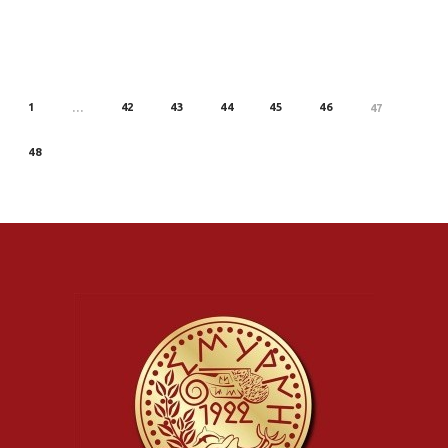
1
42
43
44
45
46
REV
…
47
48