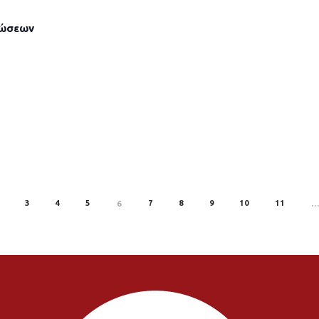
λώσεων
3
4
5
7
8
9
10
11
6