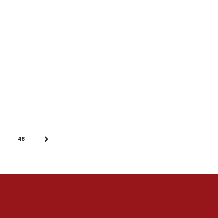
48
…
NEXT