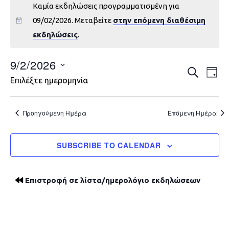
Καμία εκδηλώσεις προγραμματισμένη για
09/02/2026. Μεταβείτε
στην επόμενη διαθέσιμη
εκδηλώσεις
.
9/2/2026
Εκδηλώ
Εκ
ΑΝΑΖΉΤΗ
DAY
Επιλέξτε ημερομηνία
Vie
Search
Nav
and
Προηγούμενη Ημέρα
Επόμενη Ημέρα
Views
SUBSCRIBE TO CALENDAR
Navigat
Επιστροφή σε λίστα/ημερολόγιο εκδηλώσεων