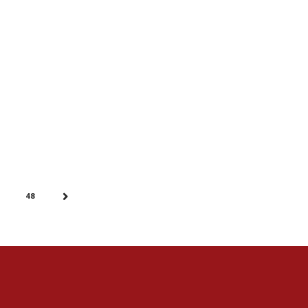
48
…
NEXT