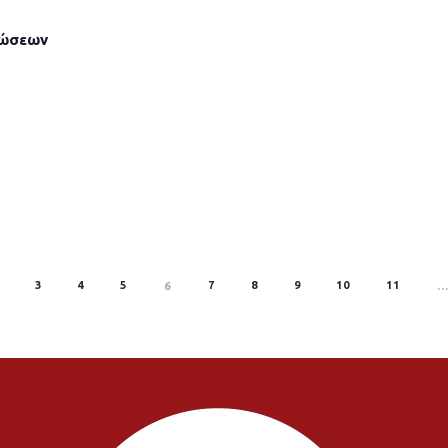
λώσεων
3
4
5
7
8
9
10
11
6