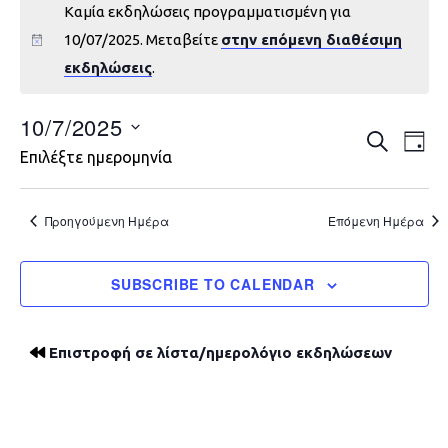
Καμία εκδηλώσεις προγραμματισμένη για
10/07/2025. Μεταβείτε
στην επόμενη διαθέσιμη
εκδηλώσεις
.
10/7/2025
Εκδηλώ
Εκ
ΑΝΑΖΉΤΗ
DAY
Επιλέξτε ημερομηνία
Vie
Search
Nav
and
Προηγούμενη Ημέρα
Επόμενη Ημέρα
Views
SUBSCRIBE TO CALENDAR
Navigat
Επιστροφή σε λίστα/ημερολόγιο εκδηλώσεων