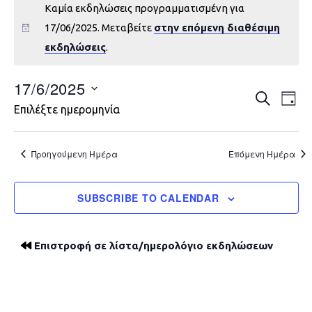
Καμία εκδηλώσεις προγραμματισμένη για
17/06/2025. Μεταβείτε
στην επόμενη διαθέσιμη
εκδηλώσεις
.
17/6/2025
Εκδηλώ
Εκ
ΑΝΑΖΉΤΗ
DAY
Επιλέξτε ημερομηνία
Vie
Search
Nav
and
Προηγούμενη Ημέρα
Επόμενη Ημέρα
Views
SUBSCRIBE TO CALENDAR
Navigat
Επιστροφή σε λίστα/ημερολόγιο εκδηλώσεων