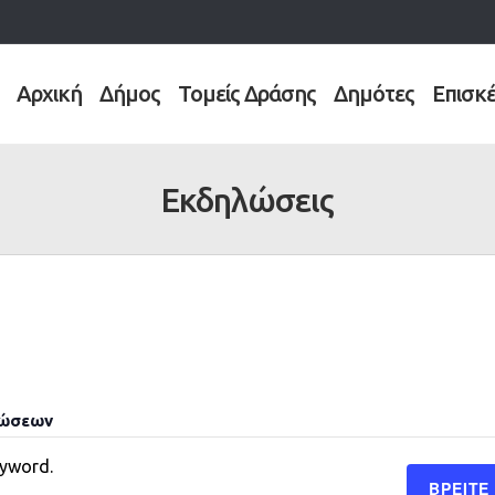
Αρχική
Δήμος
Τομείς Δράσης
Δημότες
Επισκ
Εκδηλώσεις
λώσεων
eyword.
ΒΡΕΊΤΕ