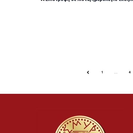
1
4
PREV
…