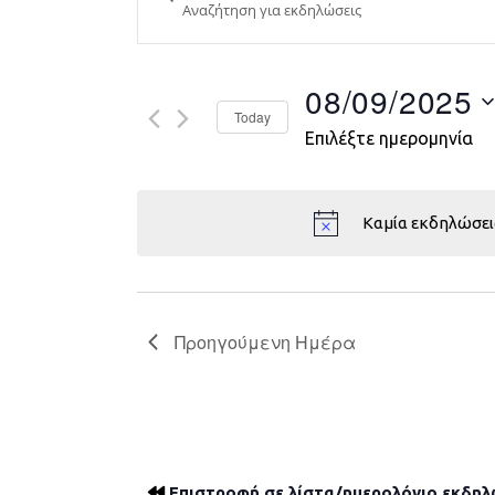
Search
and
Views
08/09/2025
Today
Navigation
Επιλέξτε ημερομηνία
Καμία εκδηλώσει
Προηγούμενη Ημέρα
Επιστροφή σε λίστα/ημερολόγιο εκδη