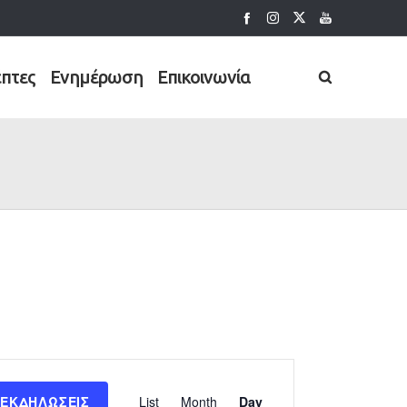
έπτες
Ενημέρωση
Επικοινωνία
Εκδήλωση
 ΕΚΔΗΛΏΣΕΙΣ
List
Month
Day
Views