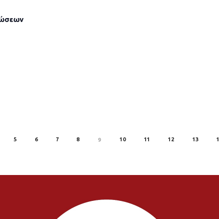
λώσεων
5
6
7
8
10
11
12
13
9