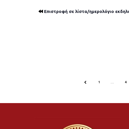
Επιστροφή σε λίστα/ημερολόγιο εκδη
1
4
PREV
…