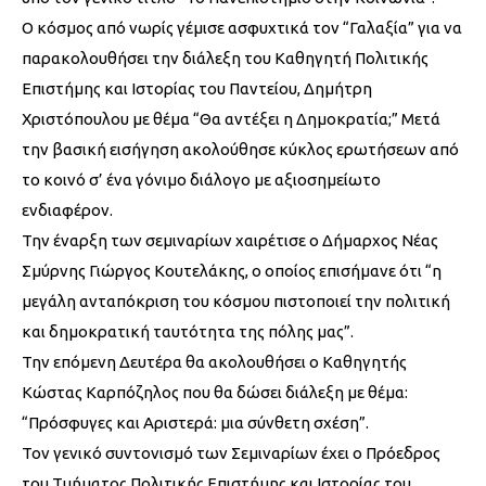
Ο κόσμος από νωρίς γέμισε ασφυχτικά τον “Γαλαξία” για να
παρακολουθήσει την διάλεξη του Καθηγητή Πολιτικής
Επιστήμης και Ιστορίας του Παντείου, Δημήτρη
Χριστόπουλου με θέμα “Θα αντέξει η Δημοκρατία;” Μετά
την βασική εισήγηση ακολούθησε κύκλος ερωτήσεων από
το κοινό σ’ ένα γόνιμο διάλογο με αξιοσημείωτο
ενδιαφέρον.
Την έναρξη των σεμιναρίων χαιρέτισε ο Δήμαρχος Νέας
Σμύρνης Γιώργος Κουτελάκης, ο οποίος επισήμανε ότι “η
μεγάλη ανταπόκριση του κόσμου πιστοποιεί την πολιτική
και δημοκρατική ταυτότητα της πόλης μας”.
Την επόμενη Δευτέρα θα ακολουθήσει ο Καθηγητής
Κώστας Καρπόζηλος που θα δώσει διάλεξη με θέμα:
“Πρόσφυγες και Αριστερά: μια σύνθετη σχέση”.
Τον γενικό συντονισμό των Σεμιναρίων έχει ο Πρόεδρος
του Τμήματος Πολιτικής Επιστήμης και Ιστορίας του